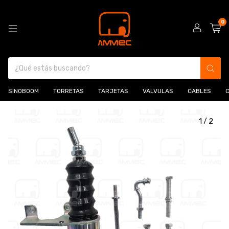
0
SINOBOOM
TORRETAS
TARJETAS
VALVULAS
CABLES
1
/
2