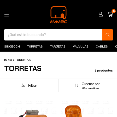
0
SINOBOOM
TORRETAS
TARJETAS
VALVULAS
CABLES
Inicio
>
TORRETAS
TORRETAS
6 productos
Ordenar por:
Filtrar
Más vendidos