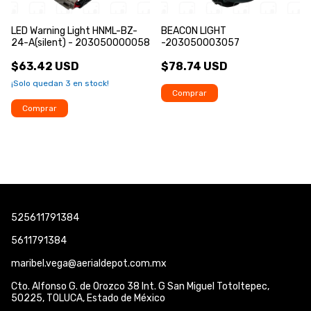
LED Warning Light HNML-BZ-
BEACON LIGHT
24-A(silent) - 203050000058
-203050003057
$63.42 USD
$78.74 USD
¡Solo quedan
3
en stock!
Comprar
Comprar
525611791384
5611791384
maribel.vega@aerialdepot.com.mx
Cto. Alfonso G. de Orozco 38 Int. G San Miguel Totoltepec,
50225, TOLUCA, Estado de México