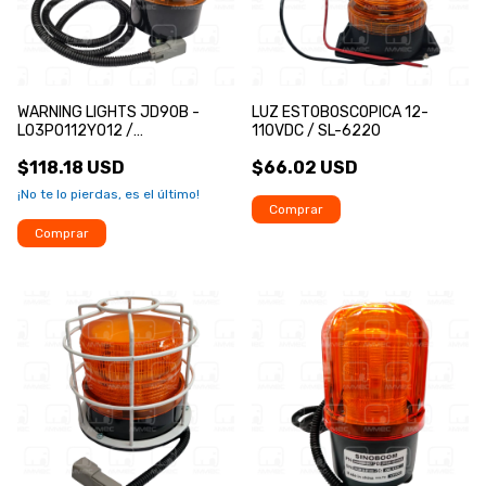
WARNING LIGHTS JD90B -
LUZ ESTOBOSCOPICA 12-
L03P0112Y012 /
110VDC / SL-6220
203050000010
$118.18 USD
$66.02 USD
¡No te lo pierdas, es el último!
Comprar
Comprar